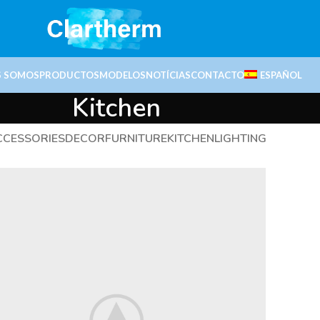
S SOMOS
PRODUCTOS
MODELOS
NOTÍCIAS
CONTACTO
ESPAÑOL
Kitchen
CCESSORIES
DECOR
FURNITURE
KITCHEN
LIGHTING