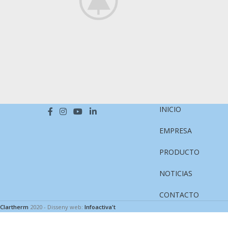
INICIO
Kitchen
Suspendisse quam at vestibulum
Le
EMPRESA
PRODUCTO
NOTICIAS
CONTACTO
Clartherm
2020 - Disseny web:
Infoactiva't