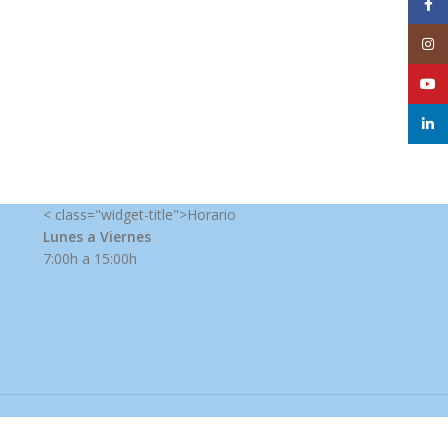
Face
Inst
YouT
linke
< class="widget-title">Horario
Lunes a Viernes
7:00h a 15:00h