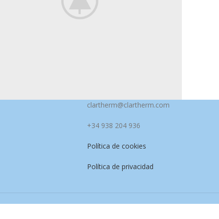
clartherm@clartherm.com
Kitchen
o uteu ullamcorper
+34 938 204 936
Política de cookies
Política de privacidad