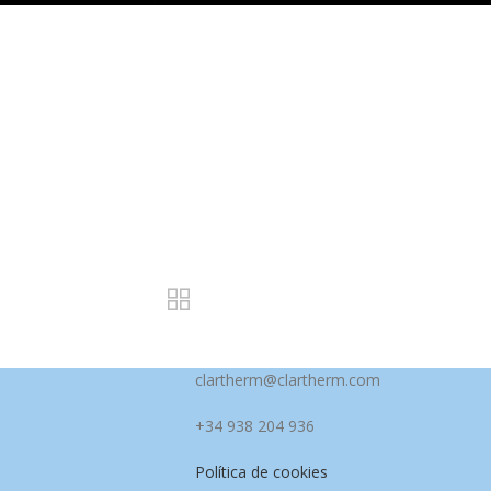
clartherm@clartherm.com
+34 938 204 936
Política de cookies